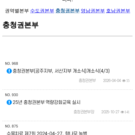
권역별본부
수도권본부
충청권본부
영남권본부
호남권본부
충청권본부
NO.
968
충청권본부(공주지부, 서산지부 개소식)개소식(4/3)
충청권본부
2026-04-04
55
NO.
930
25년 충청권본부 역량강화교육 실시
충청권본부장
2025-10-27
141
NO.
875
수목치료 제7회 2024-04-27, 향나무 녹병