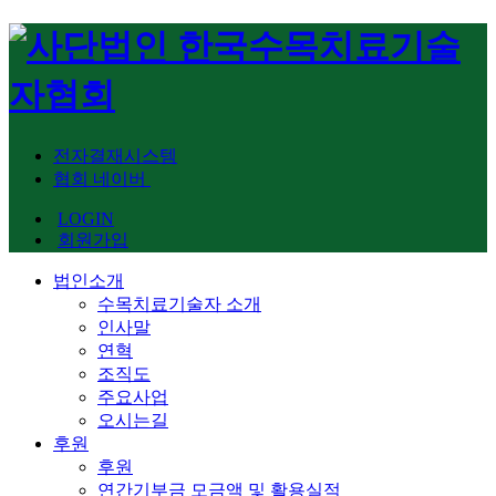
전자결재시스템
협회 네이버
LOGIN
회원가입
법인소개
수목치료기술자 소개
인사말
연혁
조직도
주요사업
오시는길
후원
후원
연간기부금 모금액 및 활용실적