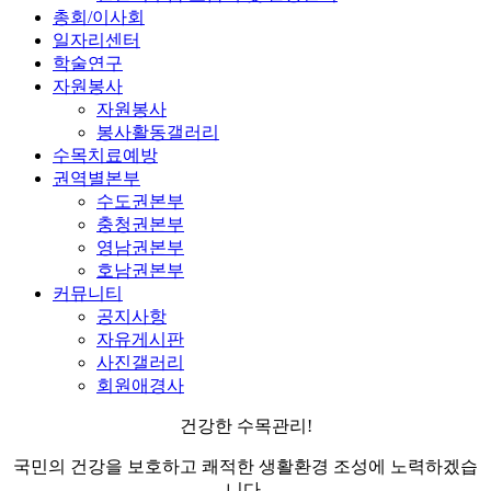
총회/이사회
일자리센터
학술연구
자원봉사
자원봉사
봉사활동갤러리
수목치료예방
권역별본부
수도권본부
충청권본부
영남권본부
호남권본부
커뮤니티
공지사항
자유게시판
사진갤러리
회원애경사
건강한 수목관리!
국민의 건강을 보호하고 쾌적한 생활환경 조성에 노력하겠습
니다.