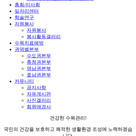
총회/이사회
일자리센터
학술연구
자원봉사
자원봉사
봉사활동갤러리
수목치료예방
권역별본부
수도권본부
충청권본부
영남권본부
호남권본부
커뮤니티
공지사항
자유게시판
사진갤러리
회원애경사
건강한 수목관리!
국민의 건강을 보호하고 쾌적한 생활환경 조성에 노력하겠습
니다.