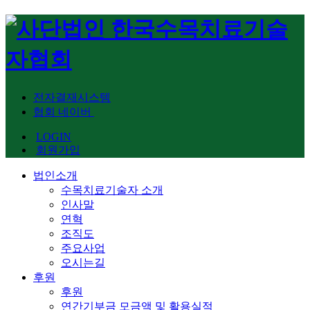
전자결재시스템
협회 네이버
LOGIN
회원가입
법인소개
수목치료기술자 소개
인사말
연혁
조직도
주요사업
오시는길
후원
후원
연간기부금 모금액 및 활용실적