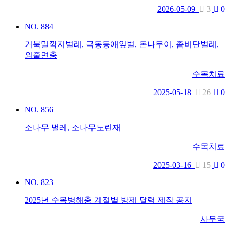
2026-05-09
3
0
NO.
884
거북밀깍지벌레, 극동등애잎벌, 돈나무이, 좀비단벌레,
외줄면충
수목치료
2025-05-18
26
0
NO.
856
소나무 벌레, 소나무노린재
수목치료
2025-03-16
15
0
NO.
823
2025년 수목병해충 계절별 방제 달력 제작 공지
사무국