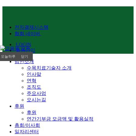
전자결재시스템
협회 네이버
LOGIN
회원가입
오늘하루
닫기
법인소개
안보기
수목치료기술자 소개
인사말
연혁
조직도
주요사업
오시는길
후원
후원
연간기부금 모금액 및 활용실적
총회/이사회
일자리센터