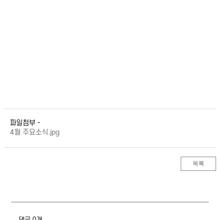
파일첨부 -
4월 주요소식.jpg
목록
댓글 0개