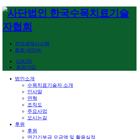
전자결재시스템
협회 네이버
LOGIN
회원가입
법인소개
수목치료기술자 소개
인사말
연혁
조직도
주요사업
오시는길
후원
후원
연간기부금 모금액 및 활용실적