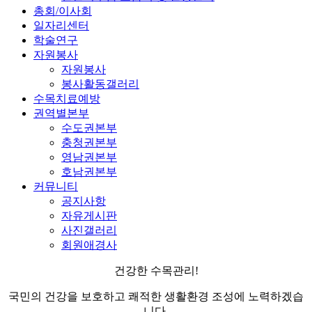
총회/이사회
일자리센터
학술연구
자원봉사
자원봉사
봉사활동갤러리
수목치료예방
권역별본부
수도권본부
충청권본부
영남권본부
호남권본부
커뮤니티
공지사항
자유게시판
사진갤러리
회원애경사
건강한 수목관리!
국민의 건강을 보호하고 쾌적한 생활환경 조성에 노력하겠습
니다.