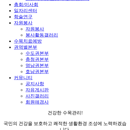
총회/이사회
일자리센터
학술연구
자원봉사
자원봉사
봉사활동갤러리
수목치료예방
권역별본부
수도권본부
충청권본부
영남권본부
호남권본부
커뮤니티
공지사항
자유게시판
사진갤러리
회원애경사
건강한 수목관리!
국민의 건강을 보호하고 쾌적한 생활환경 조성에 노력하겠습
니다.