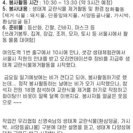
4.
봉사활동 시간
: 10:30 ~ 13:30 (
약
3
시간 예정
)
5.
봉사내용
:
생태계 교란식물 제거활동 및 환경
정화활동
(
제거 식물
:
돼지풀
,
단풍잎돼지풀
,
서양등골나물
,
가시박
,
환삼덩굴 등
)
6.
준비물
:
등산화
,
긴팔
,
긴바지
,
마스크 등
(
쓰레기봉투
,
집게
,
장갑
,
조끼
,
모자
,
토시 등 서울시에서 활
동 물품 대여함
)
여의도역 1번 출구에서 10시에 만나, 샛강 생태체험관에서
서울시 직원의 안내를 받고 오리엔테이션후 장비를 지급후 생
태계 교란식물제거활동을 시작했다.
금요일 일기예보에는 비가 갠다고 되어, 봉사활동하기로 했
는데... 정작 봉사활동하는 날에는 비가 오기 시작했으나, 참
석자 전원 18명 참석하여 교란식물 제거를 하기로 작정하고
화이팅!!! 비옷이 알록 달록 이쁘지요. 봉사자들 얼굴은 웃음
으로 ~~~
작업전 우리협회 신영숙님의 생태계 교란식물(환삼덩굴, 가시
박, 서양등골나물) 구분에 대한 설명을 듣고, 생태계 다양성에