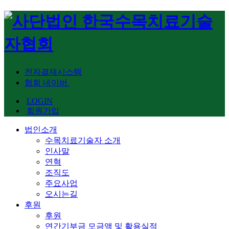
전자결재시스템
협회 네이버
LOGIN
회원가입
법인소개
수목치료기술자 소개
인사말
연혁
조직도
주요사업
오시는길
후원
후원
연간기부금 모금액 및 활용실적