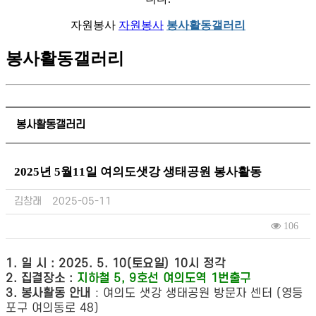
자원봉사
자원봉사
봉사활동갤러리
봉사활동갤러리
봉사활동갤러리
2025년 5월11일 여의도샛강 생태공원 봉사활동
김창래
2025-05-11
106
1.
일 시
: 2025. 5. 10(
토요일
) 10
시 정각
2.
집결장소
:
지하철
5, 9
호선 여의도역
1
번출구
3.
봉사활동 안내
:
여의도 샛강 생태공원 방문자 센터
(
영등
포구 여의동로
48)